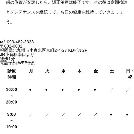
歯の位置が安定したら、矯正治療は終了です。その後は定期検診
とメンテナンスを継続して、お口の健康を維持していきましょ
う。
tel.
093-482-3333
〒802-0002
福岡県北九州市小倉北区京町2-4-27 KDビル2F
JR小倉駅南口より
徒歩1分
電話予約
WEB予約
診療
月
火
水
木
金
土
日
時間
祝
10:00
●
●
●
●
●
／
／
～
20:00
9:00
／
／
／
／
／
●
●
～
19:00