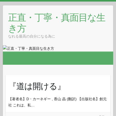
Skip
to
正直・丁寧・真面目な生
content
き方
なれる最高の自分になる為に
『道は開ける』
【著者名】D・カーネギー , 香山 晶 (翻訳) 【出版社名】創元
社 これは、私…