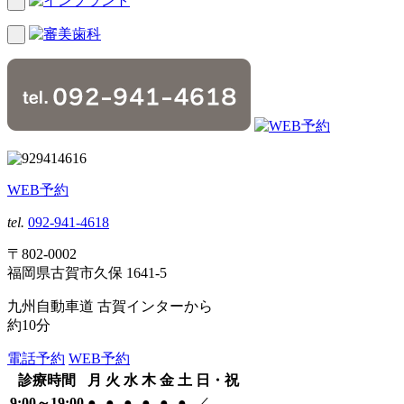
WEB予約
tel.
092-941-4618
〒802-0002
福岡県古賀市久保 1641-5
九州自動車道 古賀インターから
約10分
電話予約
WEB予約
診療時間
月
火
水
木
金
土
日・祝
9:00～19:00
●
●
●
●
●
●
／