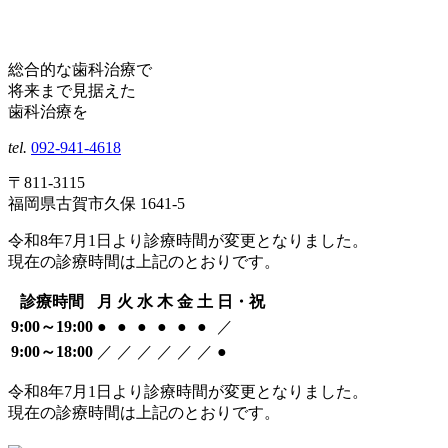
総合的な歯科治療で
将来まで見据えた
歯科治療を
tel.
092-941-4618
〒811-3115
福岡県古賀市久保 1641-5
令和8年7月1日より診療時間が変更となりました。
現在の診療時間は上記のとおりです。
診療時間
月
火
水
木
金
土
日・祝
9:00～19:00
●
●
●
●
●
●
／
9:00～18:00
／
／
／
／
／
／
●
令和8年7月1日より診療時間が変更となりました。
現在の診療時間は上記のとおりです。